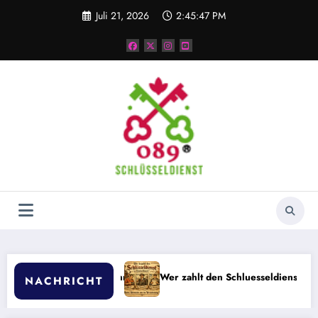
Zum
Juli 21, 2026
2:45:48 PM
Inhalt
springen
en
Wer zahlt den Schluesseldienst in Deutschland: Mieter, Vermie
NACHRICHT