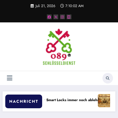
Zum
Juli 21, 2026
7:10:03 AM
Inhalt
springen
e Vermieter Smart Locks immer noch ablehnen
Wer zahlt den Schl
NACHRICHT