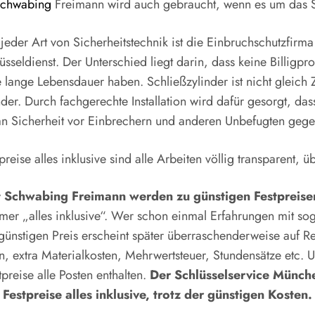
 Schwabing
Freimann wird auch gebraucht, wenn es um das S
 jeder Art von Sicherheitstechnik ist die Einbruchschutzfirma
lüsseldienst. Der Unterschied liegt darin, dass keine Billig
e lange Lebensdauer haben. Schließzylinder ist nicht gleich Z
der. Durch fachgerechte Installation wird dafür gesorgt, da
n Sicherheit vor Einbrechern und anderen Unbefugten gegeb
reise alles inklusive sind alle Arbeiten völlig transparent, 
st Schwabing Freimann werden zu günstigen Festpreise
mmer „alles inklusive“. Wer schon einmal Erfahrungen mit 
 günstigen Preis erscheint später überraschenderweise auf
n, extra Materialkosten, Mehrwertsteuer, Stundensätze etc. 
preise alle Posten enthalten.
Der Schlüsselservice Münch
Festpreise alles inklusive, trotz der günstigen Kosten.