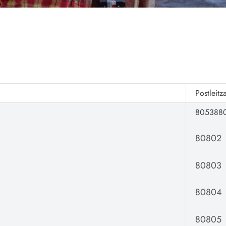
Postleitz
805388
80802
80803
80804
80805