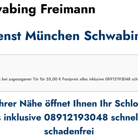
wabing Freimann
ienst München Schwabi
ss bei zugezogener Tür für 55,00 € Festpreis alles inklusive 08912193048 schn
Ihrer Nähe öffnet Ihnen Ihr Schl
s inklusive 08912193048 schnell
schadenfrei