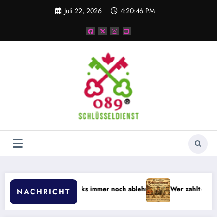
Zum
Juli 22, 2026
4:20:46 PM
Inhalt
springen
er Smart Locks immer noch ablehnen
Wer zahlt den Schluesseldie
NACHRICHT