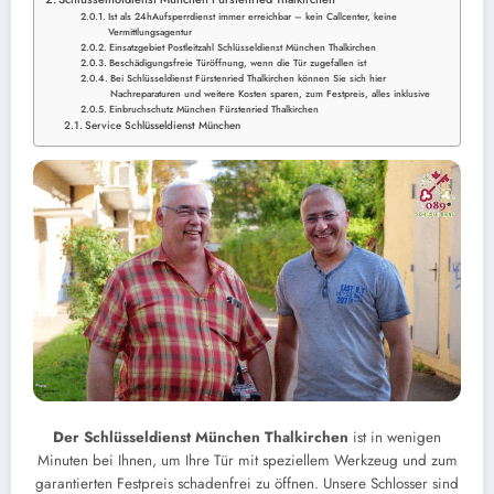
Ist als 24hAufsperrdienst immer erreichbar – kein Callcenter, keine
Vermittlungsagentur
Einsatzgebiet Postleitzahl Schlüsseldienst München Thalkirchen
Beschädigungsfreie Türöffnung, wenn die Tür zugefallen ist
Bei Schlüsseldienst Fürstenried Thalkirchen können Sie sich hier
Nachreparaturen und weitere Kosten sparen, zum Festpreis, alles inklusive
Einbruchschutz München Fürstenried Thalkirchen
Service Schlüsseldienst München
Der Schlüsseldienst München Thalkirchen
ist in wenigen
Minuten bei Ihnen, um Ihre Tür mit speziellem Werkzeug und zum
garantierten Festpreis schadenfrei zu öffnen. Unsere Schlosser sind