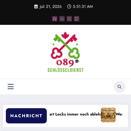
Zum
Juli 21, 2026
5:51:32 AM
Inhalt
springen
Vermieter Smart Locks immer noch ablehnen
Wer zahlt den Schlue
NACHRICHT