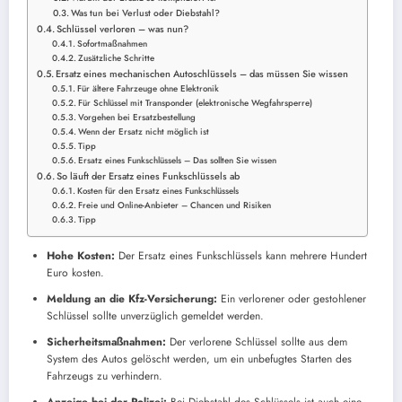
Was tun bei Verlust oder Diebstahl?
Schlüssel verloren – was nun?
Sofortmaßnahmen
Zusätzliche Schritte
Ersatz eines mechanischen Autoschlüssels – das müssen Sie wissen
Für ältere Fahrzeuge ohne Elektronik
Für Schlüssel mit Transponder (elektronische Wegfahrsperre)
Vorgehen bei Ersatzbestellung
Wenn der Ersatz nicht möglich ist
Tipp
Ersatz eines Funkschlüssels – Das sollten Sie wissen
So läuft der Ersatz eines Funkschlüssels ab
Kosten für den Ersatz eines Funkschlüssels
Freie und Online-Anbieter – Chancen und Risiken
Tipp
Hohe Kosten:
Der Ersatz eines Funkschlüssels kann mehrere Hundert
Euro kosten.
Meldung an die Kfz-Versicherung:
Ein verlorener oder gestohlener
Schlüssel sollte unverzüglich gemeldet werden.
Sicherheitsmaßnahmen:
Der verlorene Schlüssel sollte aus dem
System des Autos gelöscht werden, um ein unbefugtes Starten des
Fahrzeugs zu verhindern.