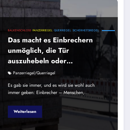
BALKENSCHLOSS
PANZERRIEGEL
QUERRIEGEL
SICHERHEITSRIEGEL
Das macht es Einbrechern
unmöglich, die Tür
auszuhebeln oder
aufzubrechen. Voraussetzung
Panzerriegel/Querriegel
ist selbstverständlich immer
Es gab sie immer, und es wird sie wohl auch
immer geben: Einbrecher – Menschen,…
Weiterlesen