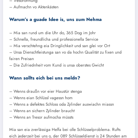
– Tresoröffnung
– Aufmachn vo Aktenkästen
Warum’s a guade Idee is, uns zum Nehma
– Mia san rund um die Uhr do, 365 Dog im Johr
– Schnella, freundlicha und professionella Service
– Mia verschtehng eia Dringlichkeit und san glei vor Ort
– Unsa Dienschtleistunga san vo da hochn Qualität zu fixen und
fairen Preisan
– Die Zufriednheit vom Kund is unsa oberstes Gwicht
Wann sollts eich bei uns meldn?
– Wenns draußn vor eier Haustür stenga
– Wenns eian Schlüssl vagessn hom
– Wenns a defektes Schloss oda Zylinder auswiachn miassn
– Wenns an sichern Zylinder braucht
– Wenns an Tresor aufmocha müssts
Mia san eia zverlässiga Helfa bei olle Schlüsselproblema. Rufts
eich jederzeit bei uns o, der 089 Schlüsseldienst is 24 Stunden am