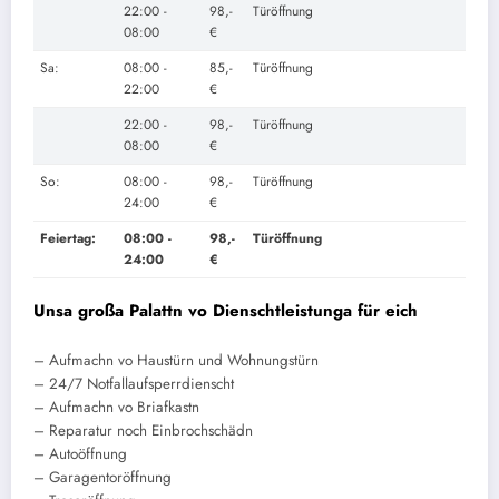
22:00 -
98,-
Türöffnung
08:00
€
Sa:
08:00 -
85,-
Türöffnung
22:00
€
22:00 -
98,-
Türöffnung
08:00
€
So:
08:00 -
98,-
Türöffnung
24:00
€
Feiertag:
08:00 -
98,-
Türöffnung
24:00
€
Unsa großa Palattn vo Dienschtleistunga für eich
– Aufmachn vo Haustürn und Wohnungstürn
– 24/7 Notfallaufsperrdienscht
– Aufmachn vo Briafkastn
– Reparatur noch Einbrochschädn
– Autoöffnung
– Garagentoröffnung