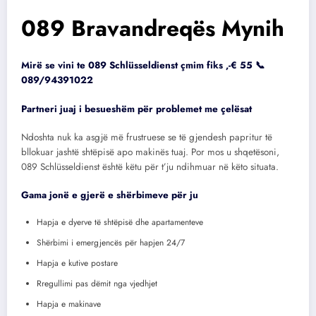
089 Bravandreqës Mynih
Mirë se vini te 089 Schlüsseldienst çmim fiks ,-€ 55 📞
089/94391022
Partneri juaj i besueshëm për problemet me çelësat
Ndoshta nuk ka asgjë më frustruese se të gjendesh papritur të
bllokuar jashtë shtëpisë apo makinës tuaj. Por mos u shqetësoni,
089 Schlüsseldienst është këtu për t’ju ndihmuar në këto situata.
Gama jonë e gjerë e shërbimeve për ju
Hapja e dyerve të shtëpisë dhe apartamenteve
Shërbimi i emergjencës për hapjen 24/7
Hapja e kutive postare
Rregullimi pas dëmit nga vjedhjet
Hapja e makinave