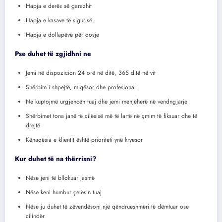
Hapja e derës së garazhit
Hapja e kasave të sigurisë
Hapja e dollapëve për dosje
Pse duhet të zgjidhni ne
Jemi në dispozicion 24 orë në ditë, 365 ditë në vit
Shërbim i shpejtë, miqësor dhe profesional
Ne kuptojmë urgjencën tuaj dhe jemi menjëherë në vendngjarje
Shërbimet tona janë të cilësisë më të lartë në çmim të fiksuar dhe të
drejtë
Kënaqësia e klientit është prioriteti ynë kryesor
Kur duhet të na thërrisni?
Nëse jeni të bllokuar jashtë
Nëse keni humbur çelësin tuaj
Nëse ju duhet të zëvendësoni një qëndrueshmëri të dëmtuar ose
cilindër